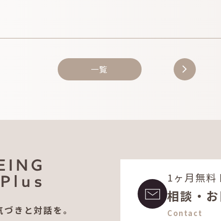
INFO
CONT
一覧
arrow_forward_ios
DOWN
会社概要
研究
1ヶ月無料
相談・お
気づきと対話を。
Contact